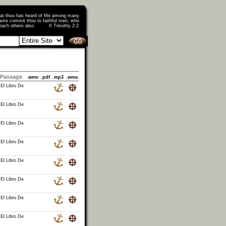
that thou has heard of Me among many
ame commit thou to faithful men, who
o teach others also. II Timothy 2:2
Passage
.wmv
.pdf
.mp3
.wma
 El Libro De
 El Libro De
 El Libro De
 El Libro De
 El Libro De
 El Libro De
 El Libro De
 El Libro De