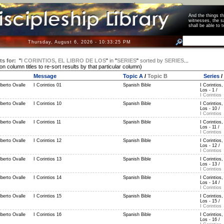
And the things 
witnesses, the s
shall be able t
Thursday, August 6, 2026 - 10:33:25 PM
ts for:
"
I CORINTIOS, EL LIBRO DE LOS
"
in
"
SERIES
"
sorted by
SERIES
...
 on column titles to re-sort results by that particular column)
Message
Topic A
/
Topic B
Series
/
berto Ovalle
I Corintios 01
Spanish Bible
I Corintios,
Los - 1 /
I Corintios
berto Ovalle
I Corintios 10
Spanish Bible
I Corintios,
Los - 10 /
I Corintios
berto Ovalle
I Corintios 11
Spanish Bible
I Corintios,
Los - 11 /
I Corintios
berto Ovalle
I Corintios 12
Spanish Bible
I Corintios,
Los - 12 /
I Corintios
berto Ovalle
I Corintios 13
Spanish Bible
I Corintios,
Los - 13 /
I Corintios
berto Ovalle
I Corintios 14
Spanish Bible
I Corintios,
Los - 14 /
I Corintios
berto Ovalle
I Corintios 15
Spanish Bible
I Corintios,
Los - 15 /
I Corintios
berto Ovalle
I Corintios 16
Spanish Bible
I Corintios,
Los - 16 /