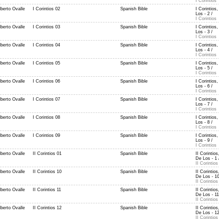
I Corintios
berto Ovalle
I Corintios 02
Spanish Bible
I Corintios,
Los - 2 /
I Corintios
berto Ovalle
I Corintios 03
Spanish Bible
I Corintios,
Los - 3 /
I Corintios
berto Ovalle
I Corintios 04
Spanish Bible
I Corintios,
Los - 4 /
I Corintios
berto Ovalle
I Corintios 05
Spanish Bible
I Corintios,
Los - 5 /
I Corintios
berto Ovalle
I Corintios 06
Spanish Bible
I Corintios,
Los - 6 /
I Corintios
berto Ovalle
I Corintios 07
Spanish Bible
I Corintios,
Los - 7 /
I Corintios
berto Ovalle
I Corintios 08
Spanish Bible
I Corintios,
Los - 8 /
I Corintios
berto Ovalle
I Corintios 09
Spanish Bible
I Corintios,
Los - 9 /
I Corintios
berto Ovalle
II Corintios 01
Spanish Bible
II Corintios
De Los - 1 
II Corintios
berto Ovalle
II Corintios 10
Spanish Bible
II Corintios
De Los - 10
II Corintios
berto Ovalle
II Corintios 11
Spanish Bible
II Corintios
De Los - 11
II Corintios
berto Ovalle
II Corintios 12
Spanish Bible
II Corintios
De Los - 12
II Corintios